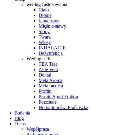
według zastosowania
Ciało
Dłonie
Jama ustna
Mięśnie-stawy
Stopy
Twarz
Włosy
INHALACJE
Dezynfekcja
Według serii
TEA Tree
Aloe Vera
Dental
Mela Aroma
Mela medica
Proftin
Proftin Sport Edition
Pozostałe
Herbarium św. Frańciszka
Badania
Blog
O nas
Współpraca
Park maszynowy