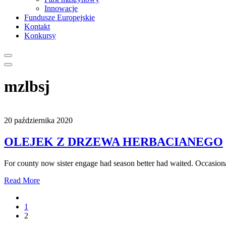
Innowacje
Fundusze Europejskie
Kontakt
Konkursy
mzlbsj
20 października 2020
OLEJEK Z DRZEWA HERBACIANEGO
For county now sister engage had season better had waited. Occasional
Read More
1
2