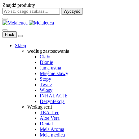
Znajdź produkty
Wyczyść
Back
Sklep
według zastosowania
Ciało
Dłonie
Jama ustna
Mięśnie-stawy
Stopy
Twarz
Włosy
INHALACJE
Dezynfekcja
Według serii
TEA Tree
Aloe Vera
Dental
Mela Aroma
Mela medica