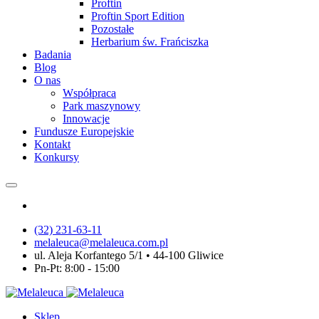
Proftin
Proftin Sport Edition
Pozostałe
Herbarium św. Frańciszka
Badania
Blog
O nas
Współpraca
Park maszynowy
Innowacje
Fundusze Europejskie
Kontakt
Konkursy
(32) 231-63-11
melaleuca@melaleuca.com.pl
ul. Aleja Korfantego 5/1 • 44-100 Gliwice
Pn-Pt: 8:00 - 15:00
Sklep