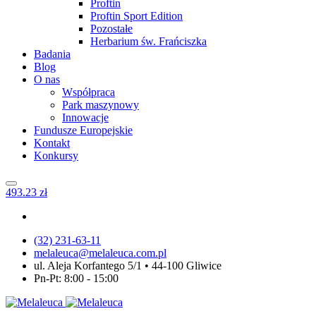
Proftin
Proftin Sport Edition
Pozostałe
Herbarium św. Frańciszka
Badania
Blog
O nas
Współpraca
Park maszynowy
Innowacje
Fundusze Europejskie
Kontakt
Konkursy
4
93.23
zł
(32) 231-63-11
melaleuca@melaleuca.com.pl
ul. Aleja Korfantego 5/1 • 44-100 Gliwice
Pn-Pt: 8:00 - 15:00