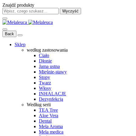
Znajdź produkty
Wyczyść
Back
Sklep
według zastosowania
Ciało
Dłonie
Jama ustna
Mięśnie-stawy
Stopy
Twarz
Włosy
INHALACJE
Dezynfekcja
Według serii
TEA Tree
Aloe Vera
Dental
Mela Aroma
Mela medica