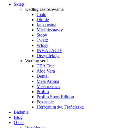
Sklep
według zastosowania
Ciało
Dłonie
Jama ustna
Mięśnie-stawy
Stopy
Twarz
Włosy
INHALACJE
Dezynfekcja
Według serii
TEA Tree
Aloe Vera
Dental
Mela Aroma
Mela medica
Proftin
Proftin Sport Edition
Pozostałe
Herbarium św. Frańciszka
Badania
Blog
O nas
Współpraca