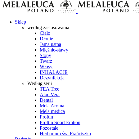
Sklep
według zastosowania
Ciało
Dłonie
Jama ustna
Mięśnie-stawy
Stopy
Twarz
Włosy
INHALACJE
Dezynfekcja
Według serii
TEA Tree
Aloe Vera
Dental
Mela Aroma
Mela medica
Proftin
Proftin Sport Edition
Pozostałe
Herbarium św. Frańciszka