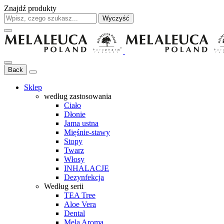
Znajdź produkty
Wyczyść
Back
Sklep
według zastosowania
Ciało
Dłonie
Jama ustna
Mięśnie-stawy
Stopy
Twarz
Włosy
INHALACJE
Dezynfekcja
Według serii
TEA Tree
Aloe Vera
Dental
Mela Aroma