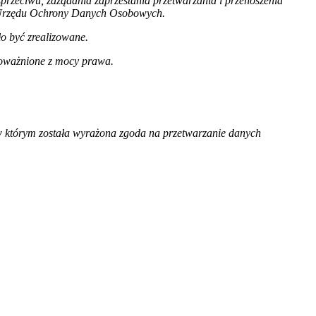
sprzeciwu, zażądania zaprzestania przetwarzania i przenoszenia
 Urzędu Ochrony Danych Osobowych.
o być zrealizowane.
poważnione z mocy prawa.
w którym została wyrażona zgoda na przetwarzanie danych