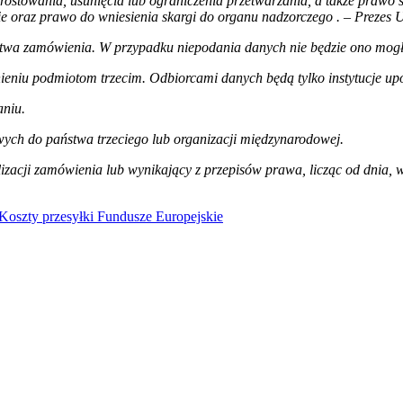
rostowania, usunięcia lub ograniczenia przetwarzania, a także prawo 
e oraz prawo do wniesienia skargi do organu nadzorczego
. – Prezes
ństwa zamówienia. W przypadku niepodania danych nie będzie ono mogł
ieniu podmiotom trzecim. Odbiorcami danych będą tylko instytucje u
aniu.
ch do państwa trzeciego lub organizacji międzynarodowej.
zacji zamówienia lub wynikający z przepisów prawa, licząc od dnia, 
Koszty przesyłki
Fundusze Europejskie