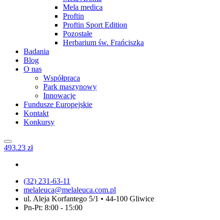
Mela medica
Proftin
Proftin Sport Edition
Pozostałe
Herbarium św. Frańciszka
Badania
Blog
O nas
Współpraca
Park maszynowy
Innowacje
Fundusze Europejskie
Kontakt
Konkursy
4
93.23
zł
(32) 231-63-11
melaleuca@melaleuca.com.pl
ul. Aleja Korfantego 5/1 • 44-100 Gliwice
Pn-Pt: 8:00 - 15:00