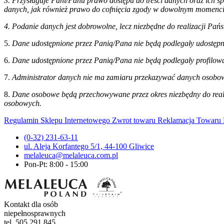
3. Przysługuje Pani/Panu prawo dostępu do treści danych oraz ich sp
danych, jak również prawo do cofnięcia zgody w dowolnym momenci
4. Podanie danych jest dobrowolne, lecz niezbędne do realizacji Pa
5.
Dane udostępnione przez Panią/Pana nie będą podlegały udostępn
6.
Dane udostępnione przez Panią/Pana nie będą podlegały profilow
7.
Administrator danych nie ma zamiaru przekazywać danych osobowy
8.
Dane osobowe będą przechowywane przez okres niezbędny do reali
osobowych.
Regulamin Sklepu Internetowego
Zwrot towaru
Reklamacja Towaru
(0-32) 231-63-11
ul. Aleja Korfantego 5/1, 44-100 Gliwice
melaleuca@melaleuca.com.pl
Pon-Pt: 8:00 - 15:00
Kontakt dla osób
niepełnosprawnych
tel. 505 291 845