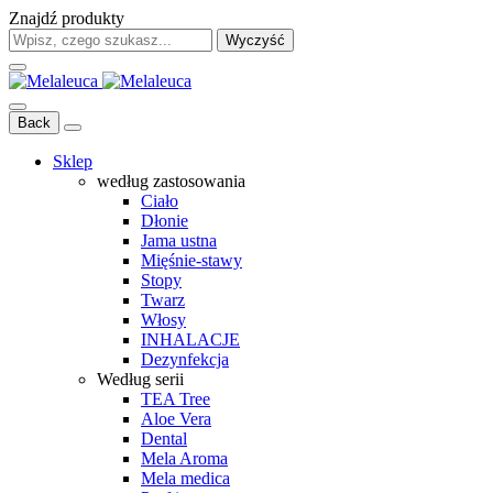
Znajdź produkty
Wyczyść
Back
Sklep
według zastosowania
Ciało
Dłonie
Jama ustna
Mięśnie-stawy
Stopy
Twarz
Włosy
INHALACJE
Dezynfekcja
Według serii
TEA Tree
Aloe Vera
Dental
Mela Aroma
Mela medica