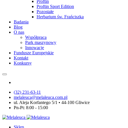
Proftin
Proftin Sport Edition
Pozostałe
Herbarium św. Frańciszka
Badania
Blog
O nas
Współpraca
Park maszynowy
Innowacje
Fundusze Europejskie
Kontakt
Konkursy
(32) 231-63-11
melaleuca@melaleuca.com.pl
ul. Aleja Korfantego 5/1 • 44-100 Gliwice
Pn-Pt: 8:00 - 15:00
Sklep