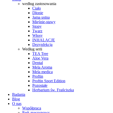
według zastosowania
Ciało
Dłonie
Jama ustna
Mięśnie-stawy
Stopy
Twarz
Włosy
INHALACJE
Dezynfekcja
Według serii
TEA Tree
Aloe Vera
Dental
Mela Aroma
Mela medica
Proftin
Proftin Sport Edition
Pozostałe
Herbarium św. Frańciszka
Badania
Blog
O nas
Współpraca
Park maszynowy