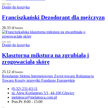
Dodaj do koszyka
Franciszkański Dezodorant dla mężczyzn
26.33
zł
brutto
Dodaj do koszyka
Klasztorna mikstura na zgrubiałą i
zrogowaciałą skórę
25.12
zł
brutto
Regulamin Sklepu Internetowego
Zwrot towaru
Reklamacja
Towaru
Koszty przesyłki
Fundusze Europejskie
(0-32) 231-63-11
ul. Aleja Korfantego 5/1, 44-100 Gliwice
melaleuca@melaleuca.com.pl
Pon-Pt: 8:00 - 15:00