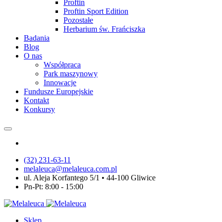
Proftin
Proftin Sport Edition
Pozostałe
Herbarium św. Frańciszka
Badania
Blog
O nas
Współpraca
Park maszynowy
Innowacje
Fundusze Europejskie
Kontakt
Konkursy
(32) 231-63-11
melaleuca@melaleuca.com.pl
ul. Aleja Korfantego 5/1 • 44-100 Gliwice
Pn-Pt: 8:00 - 15:00
Sklep