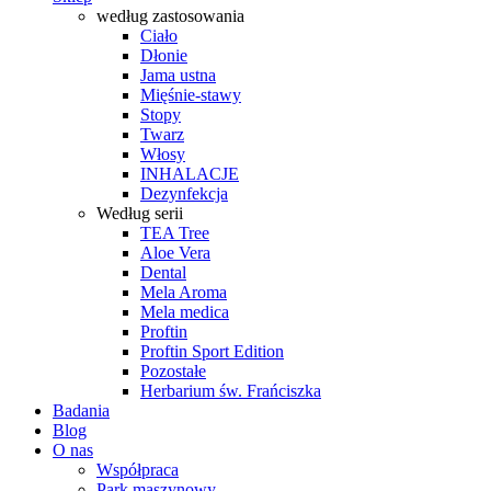
według zastosowania
Ciało
Dłonie
Jama ustna
Mięśnie-stawy
Stopy
Twarz
Włosy
INHALACJE
Dezynfekcja
Według serii
TEA Tree
Aloe Vera
Dental
Mela Aroma
Mela medica
Proftin
Proftin Sport Edition
Pozostałe
Herbarium św. Frańciszka
Badania
Blog
O nas
Współpraca
Park maszynowy