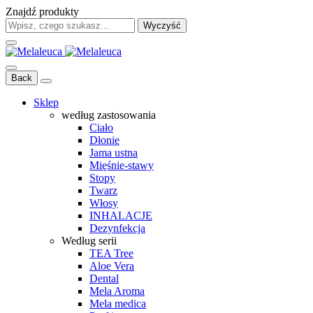
Znajdź produkty
Wyczyść
Back
Sklep
według zastosowania
Ciało
Dłonie
Jama ustna
Mięśnie-stawy
Stopy
Twarz
Włosy
INHALACJE
Dezynfekcja
Według serii
TEA Tree
Aloe Vera
Dental
Mela Aroma
Mela medica