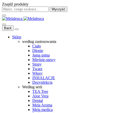
Znajdź produkty
Wyczyść
Back
Sklep
według zastosowania
Ciało
Dłonie
Jama ustna
Mięśnie-stawy
Stopy
Twarz
Włosy
INHALACJE
Dezynfekcja
Według serii
TEA Tree
Aloe Vera
Dental
Mela Aroma
Mela medica