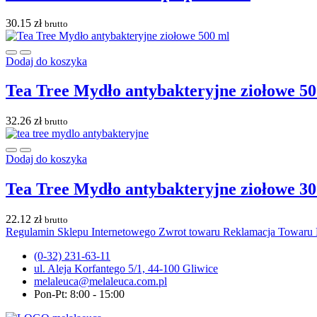
30.15
zł
brutto
Dodaj do koszyka
Tea Tree Mydło antybakteryjne ziołowe 50
32.26
zł
brutto
Dodaj do koszyka
Tea Tree Mydło antybakteryjne ziołowe 30
22.12
zł
brutto
Regulamin Sklepu Internetowego
Zwrot towaru
Reklamacja Towaru
(0-32) 231-63-11
ul. Aleja Korfantego 5/1, 44-100 Gliwice
melaleuca@melaleuca.com.pl
Pon-Pt: 8:00 - 15:00