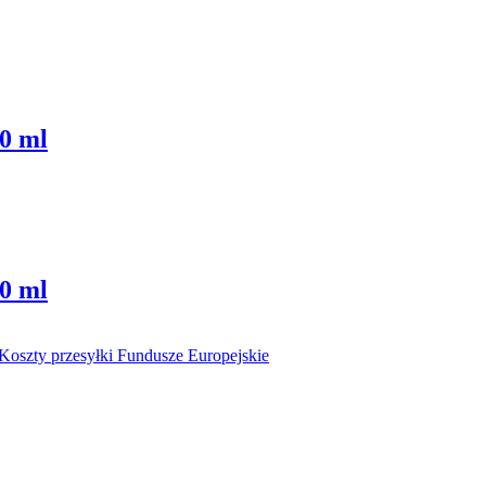
0 ml
0 ml
Koszty przesyłki
Fundusze Europejskie