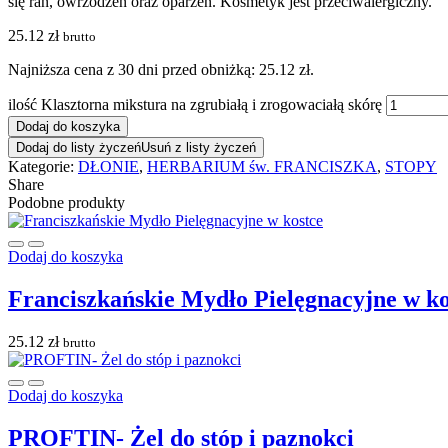
się ran, owrzodzeń oraz oparzeń. Kosmetyk jest przeciwalergiczny.
25.12
zł
brutto
Najniższa cena z 30 dni przed obniżką:
25.12
zł
.
ilość Klasztorna mikstura na zgrubiałą i zrogowaciałą skórę
Dodaj do koszyka
Dodaj do listy życzeń
Usuń z listy życzeń
Kategorie:
DŁONIE
,
HERBARIUM św. FRANCISZKA
,
STOPY
Share
Podobne produkty
Dodaj do koszyka
Franciszkańskie Mydło Pielęgnacyjne w ko
25.12
zł
brutto
Dodaj do koszyka
PROFTIN- Żel do stóp i paznokci