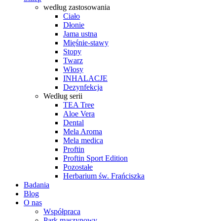
według zastosowania
Ciało
Dłonie
Jama ustna
Mięśnie-stawy
Stopy
Twarz
Włosy
INHALACJE
Dezynfekcja
Według serii
TEA Tree
Aloe Vera
Dental
Mela Aroma
Mela medica
Proftin
Proftin Sport Edition
Pozostałe
Herbarium św. Frańciszka
Badania
Blog
O nas
Współpraca
Park maszynowy