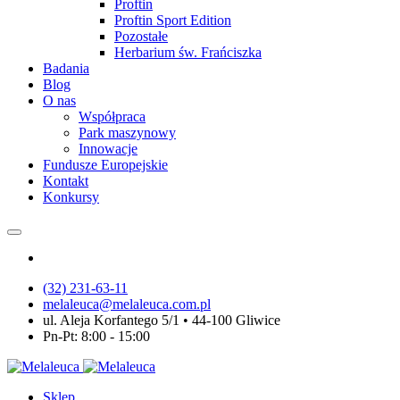
Proftin
Proftin Sport Edition
Pozostałe
Herbarium św. Frańciszka
Badania
Blog
O nas
Współpraca
Park maszynowy
Innowacje
Fundusze Europejskie
Kontakt
Konkursy
(32) 231-63-11
melaleuca@melaleuca.com.pl
ul. Aleja Korfantego 5/1 • 44-100 Gliwice
Pn-Pt: 8:00 - 15:00
Sklep