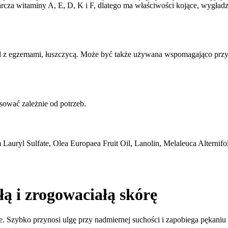
tarcza witaminy A, E, D, K i F, dlatego ma właściwości kojące, wygładz
ad z egzemami, łuszczycą. Może być także używana wspomagająco przy o
ować zależnie od potrzeb.
 Lauryl Sulfate, Olea Europaea Fruit Oil, Lanolin, Melaleuca Alternifo
ą i zrogowaciałą skórę
ce. Szybko przynosi ulgę przy nadmiernej suchości i zapobiega pękani