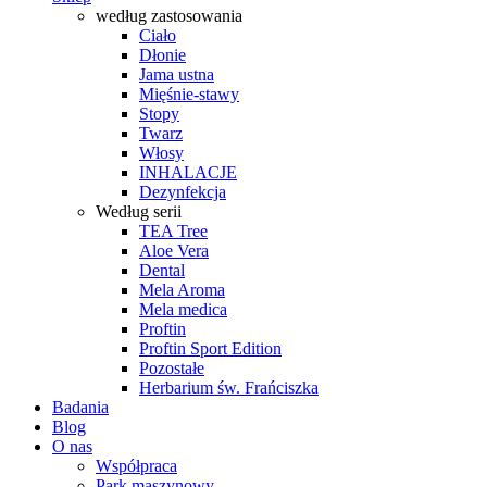
według zastosowania
Ciało
Dłonie
Jama ustna
Mięśnie-stawy
Stopy
Twarz
Włosy
INHALACJE
Dezynfekcja
Według serii
TEA Tree
Aloe Vera
Dental
Mela Aroma
Mela medica
Proftin
Proftin Sport Edition
Pozostałe
Herbarium św. Frańciszka
Badania
Blog
O nas
Współpraca
Park maszynowy