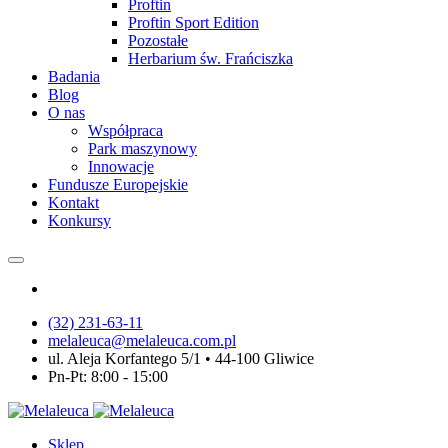
Proftin
Proftin Sport Edition
Pozostałe
Herbarium św. Frańciszka
Badania
Blog
O nas
Współpraca
Park maszynowy
Innowacje
Fundusze Europejskie
Kontakt
Konkursy
(32) 231-63-11
melaleuca@melaleuca.com.pl
ul. Aleja Korfantego 5/1 • 44-100 Gliwice
Pn-Pt: 8:00 - 15:00
Sklep