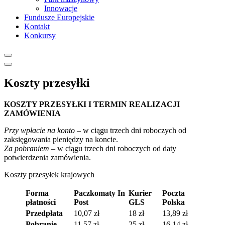
Innowacje
Fundusze Europejskie
Kontakt
Konkursy
Koszty przesyłki
KOSZTY PRZESYŁKI I TERMIN REALIZACJI
ZAMÓWIENIA
Przy wpłacie na konto
– w ciągu trzech dni roboczych od
zaksięgowania pieniędzy na koncie.
Za pobraniem
– w ciągu trzech dni roboczych od daty
potwierdzenia zamówienia.
Koszty przesyłek krajowych
Forma
Paczkomaty In
Kurier
Poczta
płatności
Post
GLS
Polska
Przedpłata
10,07 zł
18 zł
13,89 zł
Pobranie
11,57 zł
25 zł
16,14 zł