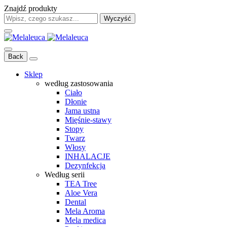
Znajdź produkty
Wyczyść
Back
Sklep
według zastosowania
Ciało
Dłonie
Jama ustna
Mięśnie-stawy
Stopy
Twarz
Włosy
INHALACJE
Dezynfekcja
Według serii
TEA Tree
Aloe Vera
Dental
Mela Aroma
Mela medica