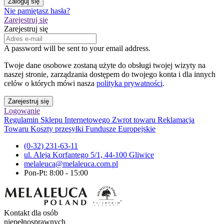
Zaloguj się
Nie pamiętasz hasła?
Zarejestruj się
Zarejestruj się
A password will be sent to your email address.
Twoje dane osobowe zostaną użyte do obsługi twojej wizyty na
naszej stronie, zarządzania dostępem do twojego konta i dla innych
celów o których mówi nasza
polityka prywatności
.
Zarejestruj się
Logowanie
Regulamin Sklepu Internetowego
Zwrot towaru
Reklamacja
Towaru
Koszty przesyłki
Fundusze Europejskie
(0-32) 231-63-11
ul. Aleja Korfantego 5/1, 44-100 Gliwice
melaleuca@melaleuca.com.pl
Pon-Pt: 8:00 - 15:00
Kontakt dla osób
niepełnosprawnych