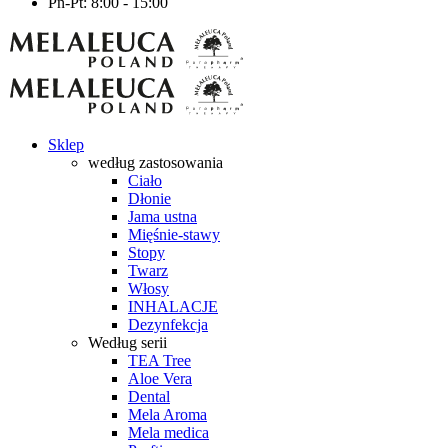
Pn-Pt: 8:00 - 15:00
Sklep
według zastosowania
Ciało
Dłonie
Jama ustna
Mięśnie-stawy
Stopy
Twarz
Włosy
INHALACJE
Dezynfekcja
Według serii
TEA Tree
Aloe Vera
Dental
Mela Aroma
Mela medica