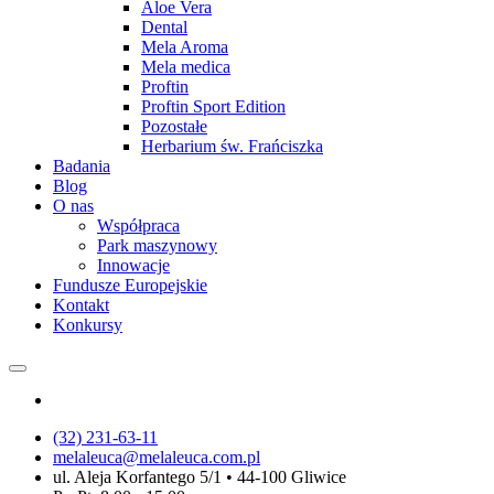
Aloe Vera
Dental
Mela Aroma
Mela medica
Proftin
Proftin Sport Edition
Pozostałe
Herbarium św. Frańciszka
Badania
Blog
O nas
Współpraca
Park maszynowy
Innowacje
Fundusze Europejskie
Kontakt
Konkursy
(32) 231-63-11
melaleuca@melaleuca.com.pl
ul. Aleja Korfantego 5/1 • 44-100 Gliwice