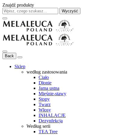
Znajdź produkty
Wyczyść
Back
Sklep
według zastosowania
Ciało
Dłonie
Jama ustna
Mięśnie-stawy
Stopy
Twarz
Włosy
INHALACJE
Dezynfekcja
Według serii
TEA Tree