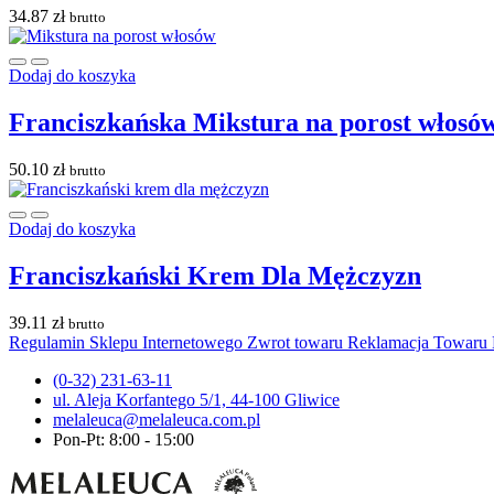
34.87
zł
brutto
Dodaj do koszyka
Franciszkańska Mikstura na porost włosó
50.10
zł
brutto
Dodaj do koszyka
Franciszkański Krem Dla Mężczyzn
39.11
zł
brutto
Regulamin Sklepu Internetowego
Zwrot towaru
Reklamacja Towaru
(0-32) 231-63-11
ul. Aleja Korfantego 5/1, 44-100 Gliwice
melaleuca@melaleuca.com.pl
Pon-Pt: 8:00 - 15:00