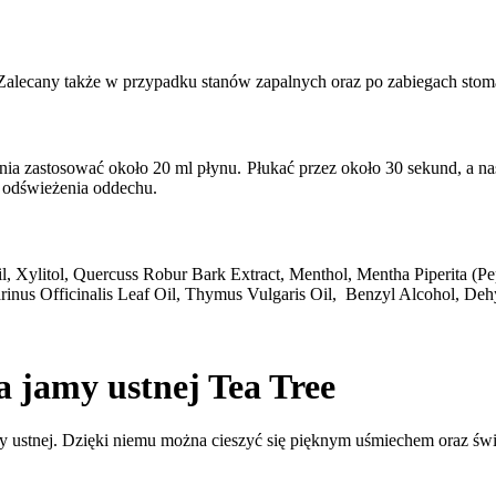
.Zalecany także w przypadku stanów zapalnych oraz po zabiegach stom
ia zastosować około 20 ml płynu. Płukać przez około 30 sekund, a na
 odświeżenia oddechu.
, Xylitol, Quercuss Robur Bark Extract, Menthol, Mentha Piperita (Peper
us Officinalis Leaf Oil, Thymus Vulgaris Oil, Benzyl Alcohol, Dehy
a jamy ustnej Tea Tree
jamy ustnej. Dzięki niemu można cieszyć się pięknym uśmiechem oraz ś