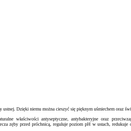
jamy ustnej. Dzięki niemu można cieszyć się pięknym uśmiechem oraz ś
turalne właściwości antyseptyczne, antybakteryjne oraz przeciwza
ecza zęby przed próchnicą, reguluje poziom pH w ustach, redukuje 