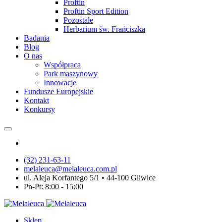
Proftin
Proftin Sport Edition
Pozostałe
Herbarium św. Frańciszka
Badania
Blog
O nas
Współpraca
Park maszynowy
Innowacje
Fundusze Europejskie
Kontakt
Konkursy
(32) 231-63-11
melaleuca@melaleuca.com.pl
ul. Aleja Korfantego 5/1 • 44-100 Gliwice
Pn-Pt: 8:00 - 15:00
Sklep