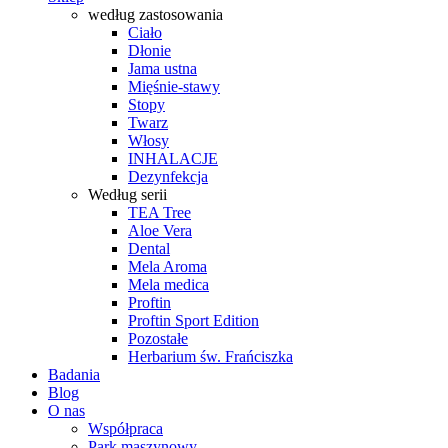
według zastosowania
Ciało
Dłonie
Jama ustna
Mięśnie-stawy
Stopy
Twarz
Włosy
INHALACJE
Dezynfekcja
Według serii
TEA Tree
Aloe Vera
Dental
Mela Aroma
Mela medica
Proftin
Proftin Sport Edition
Pozostałe
Herbarium św. Frańciszka
Badania
Blog
O nas
Współpraca
Park maszynowy