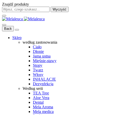
Znajdź produkty
Wyczyść
Back
Sklep
według zastosowania
Ciało
Dłonie
Jama ustna
Mięśnie-stawy
Stopy
Twarz
Włosy
INHALACJE
Dezynfekcja
Według serii
TEA Tree
Aloe Vera
Dental
Mela Aroma
Mela medica