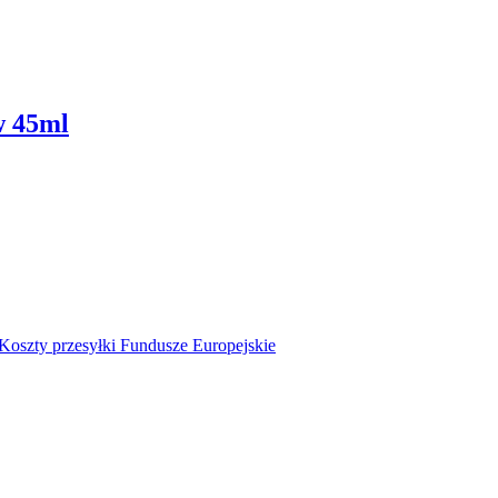
w 45ml
Koszty przesyłki
Fundusze Europejskie