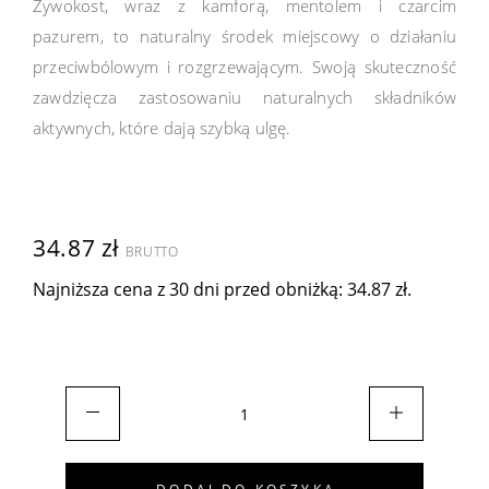
Żywokost, wraz z kamforą, mentolem i czarcim
pazurem, to naturalny środek miejscowy o działaniu
przeciwbólowym i rozgrzewającym. Swoją skuteczność
zawdzięcza zastosowaniu naturalnych składników
aktywnych, które dają szybką ulgę.
34.87
zł
BRUTTO
Najniższa cena z 30 dni przed obniżką:
34.87
zł
.